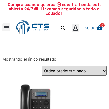
Compra cuando quieras 🕒 nuestra tienda está
abierta 24/7 🚚 ¡Llevamos seguridad a todo el
Ecuador!
0
$
0.00
Se nuestro distribuidor
Iniciar sesión
Reestablecer la contraseña
Cerrar Sesión
Mostrando el único resultado