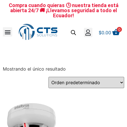
Compra cuando quieras 🕒 nuestra tienda está
abierta 24/7 🚚 ¡Llevamos seguridad a todo el
Ecuador!
0
$
0.00
Se nuestro distribuidor
Iniciar sesión
Reestablecer la contraseña
Cerrar Sesión
Mostrando el único resultado