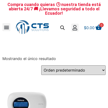
Compra cuando quieras 🕒 nuestra tienda está
abierta 24/7 🚚 ¡Llevamos seguridad a todo el
Ecuador!
0
$
0.00
Se nuestro distribuidor
Iniciar sesión
Reestablecer la contraseña
Cerrar Sesión
Mostrando el único resultado