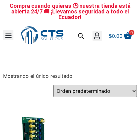
Compra cuando quieras 🕒 nuestra tienda está
abierta 24/7 🚚 ¡Llevamos seguridad a todo el
Ecuador!
0
$
0.00
Se nuestro distribuidor
Iniciar sesión
Reestablecer la contraseña
Cerrar Sesión
Mostrando el único resultado