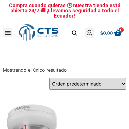
Compra cuando quieras 🕒 nuestra tienda está
abierta 24/7 🚚 ¡Llevamos seguridad a todo el
Ecuador!
0
$
0.00
Se nuestro distribuidor
Iniciar sesión
Reestablecer la contraseña
Cerrar Sesión
Mostrando el único resultado