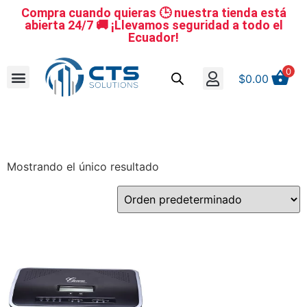
Compra cuando quieras 🕒 nuestra tienda está
abierta 24/7 🚚 ¡Llevamos seguridad a todo el
Ecuador!
0
$
0.00
Se nuestro distribuidor
Iniciar sesión
Reestablecer la contraseña
Cerrar Sesión
Mostrando el único resultado