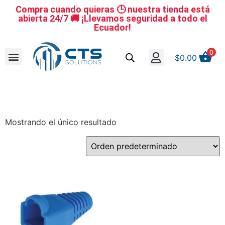
Compra cuando quieras 🕒 nuestra tienda está
abierta 24/7 🚚 ¡Llevamos seguridad a todo el
Ecuador!
0
$
0.00
Se nuestro distribuidor
Iniciar sesión
Reestablecer la contraseña
Cerrar Sesión
Mostrando el único resultado