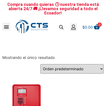
Compra cuando quieras 🕒 nuestra tienda está
abierta 24/7 🚚 ¡Llevamos seguridad a todo el
Ecuador!
0
$
0.00
Se nuestro distribuidor
Iniciar sesión
Reestablecer la contraseña
Cerrar Sesión
Mostrando el único resultado