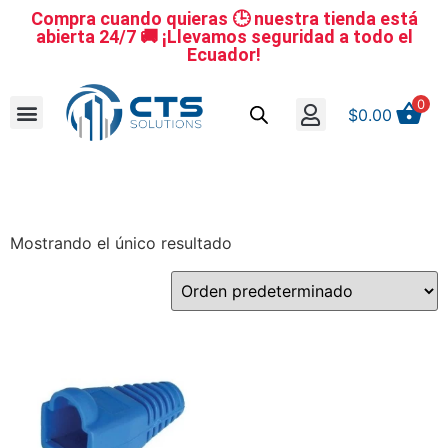
Compra cuando quieras 🕒 nuestra tienda está
abierta 24/7 🚚 ¡Llevamos seguridad a todo el
Ecuador!
0
$
0.00
Se nuestro distribuidor
Iniciar sesión
Reestablecer la contraseña
Cerrar Sesión
Mostrando el único resultado