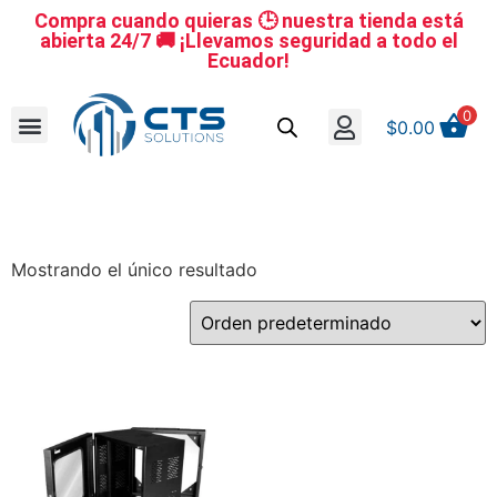
Compra cuando quieras 🕒 nuestra tienda está
abierta 24/7 🚚 ¡Llevamos seguridad a todo el
Ecuador!
0
$
0.00
Se nuestro distribuidor
Iniciar sesión
Reestablecer la contraseña
Cerrar Sesión
Mostrando el único resultado