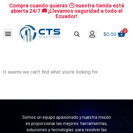
Compra cuando quieras 🕒 nuestra tienda está
abierta 24/7 🚚 ¡Llevamos seguridad a todo el
Ecuador!
0
$
0.00
Se nuestro distribuidor
Iniciar sesión
Reestablecer la contraseña
Cerrar Sesión
It seems we can't find what you're looking for.
Somos un equipo apasionado y nuestra misión
es proporcionar las mejores herramientas,
soluciones y tecnologías para resolver las